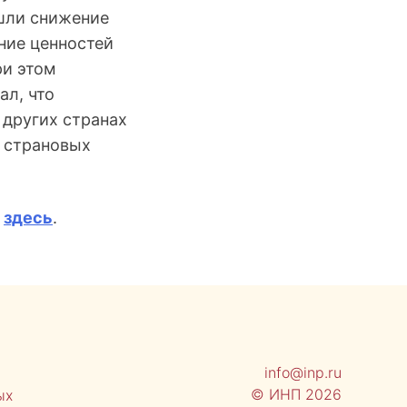
ошли снижение
ние ценностей
ри этом
л, что
 других странах
х страновых
ь
здесь
.
info@inp.ru
© ИНП 2026
ых