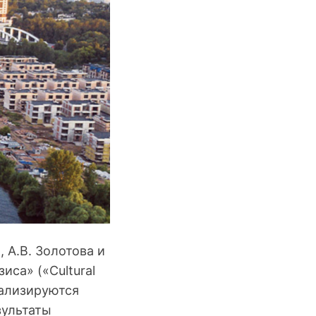
, А.В. Золотова и
са» («Cultural
анализируются
зультаты