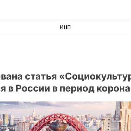
ИНП
вана статья «Социокульту
я в России в период корон