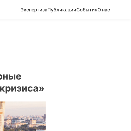
Экспертиза
Публикации
События
О нас
рные
акризиса»